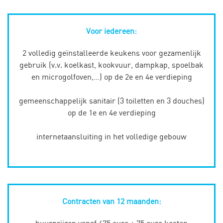
Voor iedereen:
2 volledig geïnstalleerde keukens voor gezamenlijk
gebruik (v.v. koelkast, kookvuur, dampkap, spoelbak
en microgolfoven,…) op de 2e en 4e verdieping
gemeenschappelijk sanitair (3 toiletten en 3 douches)
op de 1e en 4e verdieping
internetaansluiting in het volledige gebouw
Contracten van 12 maanden:
huurprijzen vanaf 475 euro + 75 euro kosten