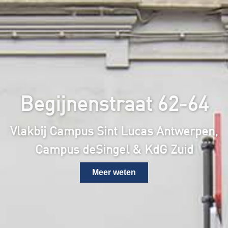
Begijnenstraat 62-64
Vlakbij Campus Sint Lucas Antwerpen,
Campus deSingel & KdG Zuid
Meer weten