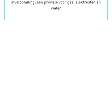
afvalophaling, een provisie voor gas, elektriciteit en
water
Type 1
25 - 30 m²
privaat sanitair
privaat keuken
vanaf 630 euro + 85 euro kosten